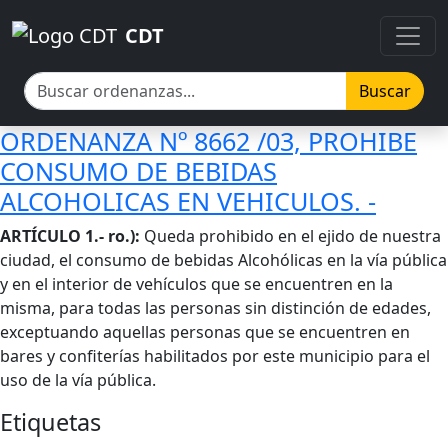
Pasar al contenido principal
Pasar al contenido principal
CDT
Buscar
ORDENANZA Nº 8662 /03, PROHIBE
CONSUMO DE BEBIDAS
ALCOHOLICAS EN VEHICULOS. -
Cuerpo
ARTÍCULO 1.- ro.):
Queda prohibido en el ejido de nuestra
ciudad, el consumo de bebidas Alcohólicas en la vía pública
y en el interior de vehículos que se encuentren en la
misma, para todas las personas sin distinción de edades,
exceptuando aquellas personas que se encuentren en
bares y confiterías habilitados por este municipio para el
uso de la vía pública.
Etiquetas