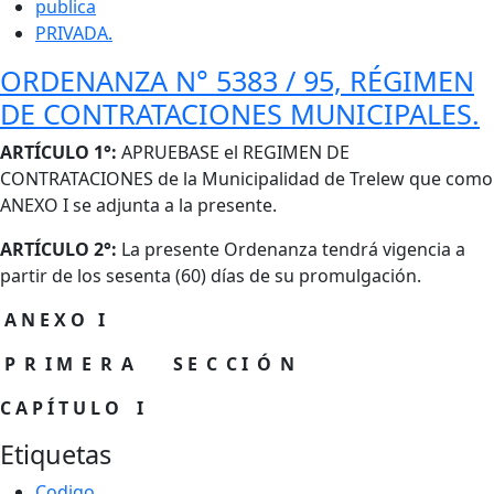
publica
PRIVADA.
ORDENANZA N° 5383 / 95, RÉGIMEN
DE CONTRATACIONES MUNICIPALES.
Cuerpo
ARTÍCULO 1°:
APRUEBASE el REGIMEN DE
CONTRATACIONES de la Municipalidad de Trelew que como
ANEXO I se adjunta a la presente.
ARTÍCULO 2°:
La presente Ordenanza tendrá vigencia a
partir de los sesenta (60) días de su promulgación.
A N E X O I
P R I M E R A S E C C I Ó N
C A P Í T U L O I
Etiquetas
Codigo