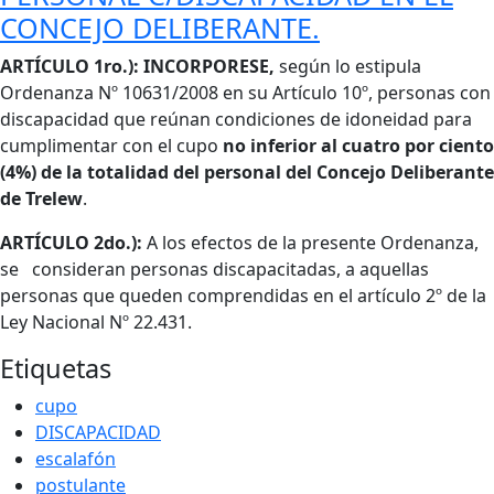
CONCEJO DELIBERANTE.
Cuerpo
ARTÍCULO 1ro.): INCORPORESE,
según lo estipula
Ordenanza Nº 10631/2008 en su Artículo 10º, personas con
discapacidad que reúnan condiciones de idoneidad para
cumplimentar con el cupo
no inferior al cuatro por ciento
(4%) de la totalidad del personal del Concejo Deliberante
de Trelew
.
ARTÍCULO 2do.):
A los efectos de la presente Ordenanza,
se consideran personas discapacitadas, a aquellas
personas que queden comprendidas en el artículo 2º de la
Ley Nacional Nº 22.431.
Etiquetas
cupo
DISCAPACIDAD
escalafón
postulante