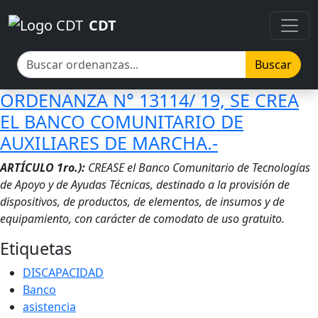
Pasar al contenido principal
Pasar al contenido principal
CDT
Buscar
ORDENANZA N° 13114/ 19, SE CREA
EL BANCO COMUNITARIO DE
AUXILIARES DE MARCHA.-
Cuerpo
ARTÍCULO 1ro.):
CREASE el Banco Comunitario de Tecnologías
de Apoyo y de Ayudas Técnicas, destinado a la provisión de
dispositivos, de productos, de elementos, de insumos y de
equipamiento, con carácter de comodato de uso gratuito.
Etiquetas
DISCAPACIDAD
Banco
asistencia