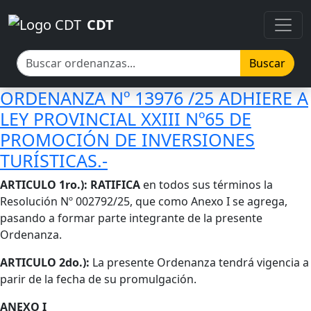
Pasar al contenido principal
Pasar al contenido principal
CDT
Buscar
ORDENANZA Nº 13976 /25 ADHIERE A
LEY PROVINCIAL XXIII Nº65 DE
PROMOCIÓN DE INVERSIONES
TURÍSTICAS.-
Cuerpo
ARTICULO 1ro.): RATIFICA
en todos sus términos la
Resolución Nº 002792/25, que como Anexo I se agrega,
pasando a formar parte integrante de la presente
Ordenanza.
ARTICULO 2do.):
La presente Ordenanza tendrá vigencia a
parir de la fecha de su promulgación.
ANEXO I