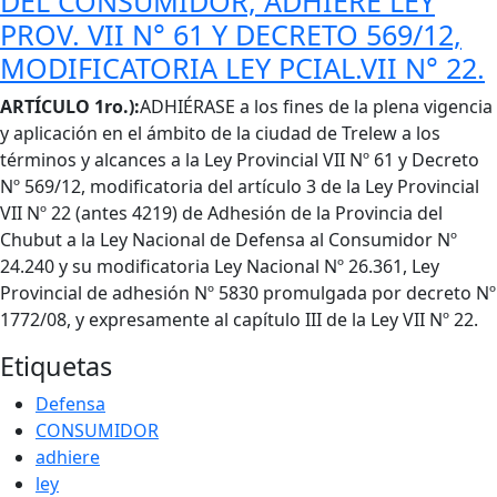
DEL CONSUMIDOR, ADHIERE LEY
PROV. VII N° 61 Y DECRETO 569/12,
MODIFICATORIA LEY PCIAL.VII N° 22.
Cuerpo
ARTÍCULO 1ro.):
ADHIÉRASE a los fines de la plena vigencia
y aplicación en el ámbito de la ciudad de Trelew a los
términos y alcances a la Ley Provincial VII Nº 61 y Decreto
Nº 569/12, modificatoria del artículo 3 de la Ley Provincial
VII Nº 22 (antes 4219) de Adhesión de la Provincia del
Chubut a la Ley Nacional de Defensa al Consumidor Nº
24.240 y su modificatoria Ley Nacional Nº 26.361, Ley
Provincial de adhesión Nº 5830 promulgada por decreto Nº
1772/08, y expresamente al capítulo III de la Ley VII Nº 22.
Etiquetas
Defensa
CONSUMIDOR
adhiere
ley