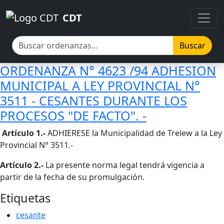
Pasar al contenido principal
Pasar al contenido principal
CDT
Buscar
ORDENANZA N° 4623 /94 ADHESION
MUNICIPAL A LEY PROVINCIAL N°
3511 - CESANTES DURANTE LOS
PROCESOS "DE FACTO". -
Cuerpo
Artículo 1.-
ADHIERESE la Municipalidad de Trelew a la Ley
Provincial N° 3511.-
Artículo 2.-
La presente norma legal tendrá vigencia a
partir de la fecha de su promulgación.
Etiquetas
cesante