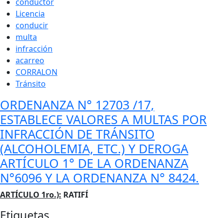
conductor
Licencia
conducir
multa
infracción
acarreo
CORRALON
Tránsito
ORDENANZA N° 12703 /17,
ESTABLECE VALORES A MULTAS POR
INFRACCIÓN DE TRÁNSITO
(ALCOHOLEMIA, ETC.) Y DEROGA
ARTÍCULO 1° DE LA ORDENANZA
N°6096 Y LA ORDENANZA N° 8424.
Cuerpo
ARTÍCULO 1ro.):
RATIFÍ
Etiquetas