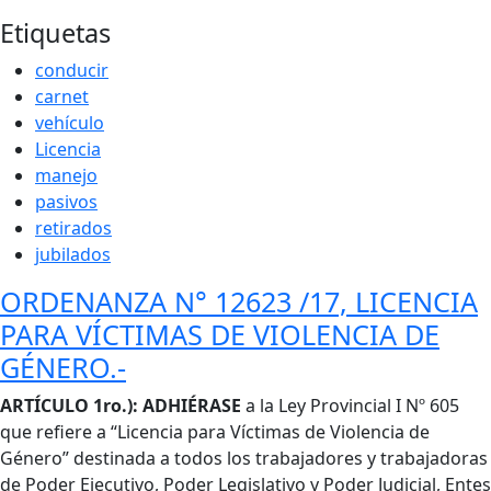
Etiquetas
conducir
carnet
vehículo
Licencia
manejo
pasivos
retirados
jubilados
ORDENANZA N° 12623 /17, LICENCIA
PARA VÍCTIMAS DE VIOLENCIA DE
GÉNERO.-
Cuerpo
ARTÍCULO 1ro.): ADHIÉRASE
a la Ley Provincial I Nº 605
que refiere a “Licencia para Víctimas de Violencia de
Género” destinada a todos los trabajadores y trabajadoras
de Poder Ejecutivo, Poder Legislativo y Poder Judicial, Entes