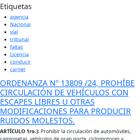
Etiquetas
Cuerpo
agencia
Nacional
vial
tribunal
faltas
Licencia
conducir
carnet
ORDENANZA Nº 13809 /24, PROHÍBE
CIRCULACIÓN DE VEHÍCULOS CON
ESCAPES LIBRES U OTRAS
MODIFICACIONES PARA PRODUCIR
RUIDOS MOLESTOS.
Cuerpo
ARTÍCULO 1ro.):
Prohibir la circulación de automóviles,
camionetas, vehículos de gran porte, ciclomotores y