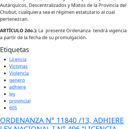
Autárquicos, Descentralizados y Mixtos de la Provincia del
Chubut, cualquiera sea el régimen estatutario al cual
pertenezcan.
ARTÍCULO 2do.):
La presente Ordenanza tendrá vigencia
a partir de la fecha de su promulgación.
Etiquetas
Licencia
Victimas
Violencia
genero
adhiere
ley
provincial
605
ORDENANZA N° 11840 /13, ADHIERE
LEY NACIONAL I N° 496 “LICENCIA