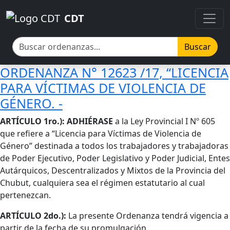
Pasar al contenido principal
Pasar al contenido principal
CDT
Buscar
ORDENANZA N° 12623 /17, “LICENCIA
PARA VÍCTIMAS DE VIOLENCIA DE
GÉNERO. -
Cuerpo
ARTÍCULO 1ro.): ADHIÉRASE
a la Ley Provincial I Nº 605
que refiere a “Licencia para Víctimas de Violencia de
Género” destinada a todos los trabajadores y trabajadoras
de Poder Ejecutivo, Poder Legislativo y Poder Judicial, Entes
Autárquicos, Descentralizados y Mixtos de la Provincia del
Chubut, cualquiera sea el régimen estatutario al cual
pertenezcan.
ARTÍCULO 2do.):
La presente Ordenanza tendrá vigencia a
partir de la fecha de su promulgación.