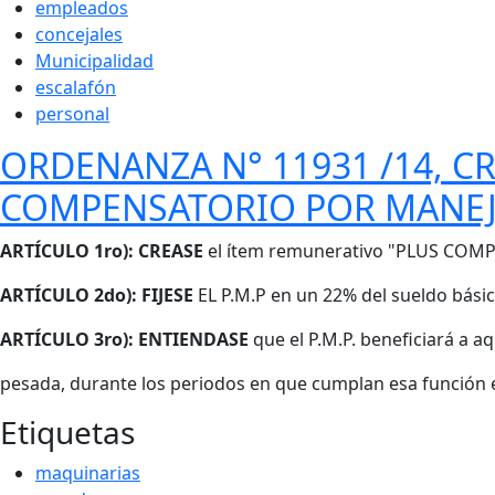
empleados
concejales
Municipalidad
escalafón
personal
ORDENANZA N° 11931 /14, C
COMPENSATORIO POR MANEJ
Cuerpo
ARTÍCULO 1ro): CREASE
el ítem remunerativo "PLUS CO
ARTÍCULO 2do): FIJESE
EL P.M.P en un 22% del sueldo bási
ARTÍCULO 3ro): ENTIENDASE
que el P.M.P. beneficiará a
pesada, durante los periodos en que cumplan esa función e
Etiquetas
maquinarias