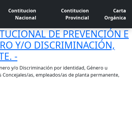
Contitucion
Contitucion
Carta
Nacional
Provincial
Orgánica
ITUCIONAL DE PREVENCIÓN E
RO Y/O DISCRIMINACIÓN,
E. -
nero y/o Discriminación por identidad, Género u
as Concejales/as, empleados/as de planta permanente,