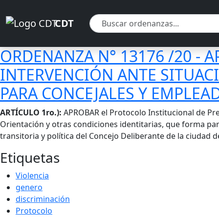
Pasar al contenido principal
Pasar al contenido principal
CDT
ORDENANZA N° 13176 /20 - 
INTERVENCIÓN ANTE SITUACI
PARA CONCEJALES Y EMPLEAD
Cuerpo
ARTÍCULO 1ro.):
APROBAR el Protocolo Institucional de Pre
Orientación y otras condiciones identitarias, que forma p
transitoria y política del Concejo Deliberante de la ciudad 
Etiquetas
Violencia
genero
discriminación
Protocolo