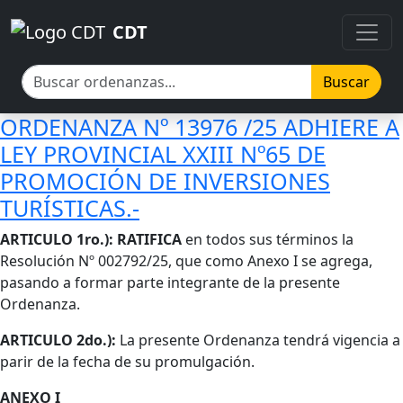
Pasar al contenido principal
Pasar al contenido principal
CDT
Buscar
ORDENANZA Nº 13976 /25 ADHIERE A
LEY PROVINCIAL XXIII Nº65 DE
PROMOCIÓN DE INVERSIONES
TURÍSTICAS.-
Cuerpo
ARTICULO 1ro.): RATIFICA
en todos sus términos la
Resolución Nº 002792/25, que como Anexo I se agrega,
pasando a formar parte integrante de la presente
Ordenanza.
ARTICULO 2do.):
La presente Ordenanza tendrá vigencia a
parir de la fecha de su promulgación.
ANEXO I