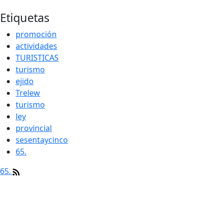
Etiquetas
promoción
actividades
TURISTICAS
turismo
ejido
Trelew
turismo
ley
provincial
sesentaycinco
65.
65.