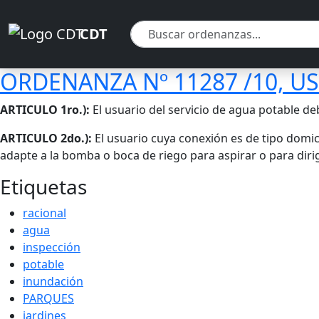
Pasar al contenido principal
Pasar al contenido principal
CDT
ORDENANZA Nº 11287 /10, U
Cuerpo
ARTICULO 1ro.):
El usuario del servicio de agua potable de
ARTICULO 2do.):
El usuario cuya conexión es de tipo domic
adapte a la bomba o boca de riego para aspirar o para dirig
Etiquetas
racional
agua
inspección
potable
inundación
PARQUES
jardines