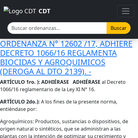
Pasar al contenido principal
Pasar al contenido principal
CDT
Buscar
ORDENANZA N° 12602 /17, ADHIERE
DECRETO 1066/16 REGLAMENTA
BIOCIDAS Y AGROQUIMICOS
(DEROGA AL DTO 2139). -
Cuerpo
ARTÍCULO 1ro. ):
ADHIÉRASE ADHIÉRASE
al Decreto
1066/16 reglamentario de la Ley XI N° 16.
ARTÍCULO 2do.):
A los fines de la presente norma,
entiéndase por:
Agroquímicos: Productos, sustancias o dispositivos, de
origen natural o sintéticos, que se administran a las
plantas con la intención de optimizar su crecimiento y